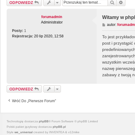
Szukaj
Wyszu
ODPOWIEDZ
forumadmin
Witamy w php
Administrator
P
autor:
forumadm
o
Posty:
1
s
Rejestracja:
20 lip 2020, 12:58
To jest przykłado
t
post i przystąpić
predefiniowanych
zarejestrowanych
wszystkim wcześn
nazwę pierwszego
zabawy z twoją 
ODPOWIEDZ
Wróć Do „Pierwsze Forum”
Technologię dostarcza
phpBB
® Forum Software © phpBB Limited
Polski pakiet językowy dostarcza
phpBB.pl
Style
we_universal
created by INVENTEA & v12mike