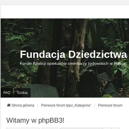
Fundacja Dziedzictwa
Forum Koalicji opiekunów cmentarzy żydowskich w Polsce.
FAQ
Szukaj
Strona główna
Pierwsze forum typu „Kategoria”
Pierwsze forum
Witamy w phpBB3!