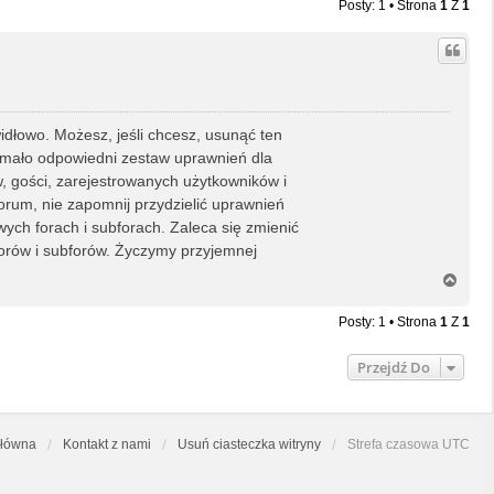
Posty: 1 • Strona
1
Z
1
idłowo. Możesz, jeśli chcesz, usunąć ten
rzymało odpowiedni zestaw uprawnień dla
, gości, zarejestrowanych użytkowników i
rum, nie zapomnij przydzielić uprawnień
ch forach i subforach. Zaleca się zmienić
orów i subforów. Życzymy przyjemnej
N
a
g
Posty: 1 • Strona
1
Z
1
ó
r
Przejdź Do
ę
główna
Kontakt z nami
Usuń ciasteczka witryny
Strefa czasowa
UTC