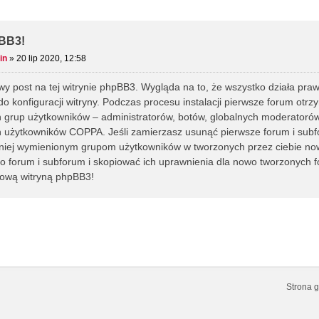
kiwanie Zaawansowane
BB3!
in
»
20 lip 2020, 12:58
wy post na tej witrynie phpBB3. Wygląda na to, że wszystko działa praw
 do konfiguracji witryny. Podczas procesu instalacji pierwsze forum ot
 grup użytkowników – administratorów, botów, globalnych moderatorów
 użytkowników COPPA. Jeśli zamierzasz usunąć pierwsze forum i subfo
iej wymienionym grupom użytkowników w tworzonych przez ciebie nowy
 forum i subforum i skopiować ich uprawnienia dla nowo tworzonych f
nową witryną phpBB3!
Strona 