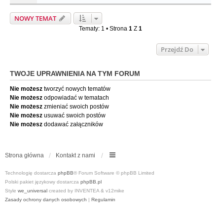
NOWY TEMAT
Tematy: 1 • Strona
1
Z
1
Przejdź Do
TWOJE UPRAWNIENIA NA TYM FORUM
Nie możesz
tworzyć nowych tematów
Nie możesz
odpowiadać w tematach
Nie możesz
zmieniać swoich postów
Nie możesz
usuwać swoich postów
Nie możesz
dodawać załączników
Strona główna
Kontakt z nami
Technologię dostarcza
phpBB
® Forum Software © phpBB Limited
Polski pakiet językowy dostarcza
phpBB.pl
Style
we_universal
created by INVENTEA & v12mike
Zasady ochrony danych osobowych
|
Regulamin