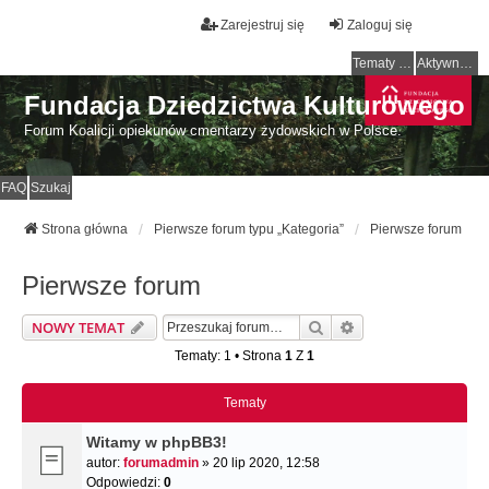
Zarejestruj się
Zaloguj się
Tematy bez odpowiedzi
Aktywne tematy
Fundacja Dziedzictwa Kulturowego
Forum Koalicji opiekunów cmentarzy żydowskich w Polsce.
FAQ
Szukaj
Strona główna
Pierwsze forum typu „Kategoria”
Pierwsze forum
Pierwsze forum
Szukaj
Wyszukiwanie Zaa
NOWY TEMAT
Tematy: 1 • Strona
1
Z
1
Tematy
Witamy w phpBB3!
autor:
forumadmin
» 20 lip 2020, 12:58
Odpowiedzi:
0