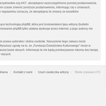
arzezydowskie.org:443”, akceptujesz wyszczególnione poniżej postanowienia.
nym czasie zmienić poniższe postanowienia, informując cię o zmianach,
h regulaminu oznacza, że akceptujesz te zmiany ze wszelkimi
ce technologię phpBB, która jest środowiskiem typu witryny (bulletin
mowanie phpBB tylko ułatwia dyskusje przez internet, a jego autorzy nie
e prawa autorskie i dobra osobiste. Naruszenie tego zakazu może
 Wyrażasz zgodę na to, że „Fundacja Dziedzictwa Kulturowego” może w
naszej bazie danych. Informacje te nie będą przekazywane nikomu bez twojej
y danych.
główna
Kontakt z nami
Usuń ciasteczka witryny
Strefa czasowa
UTC