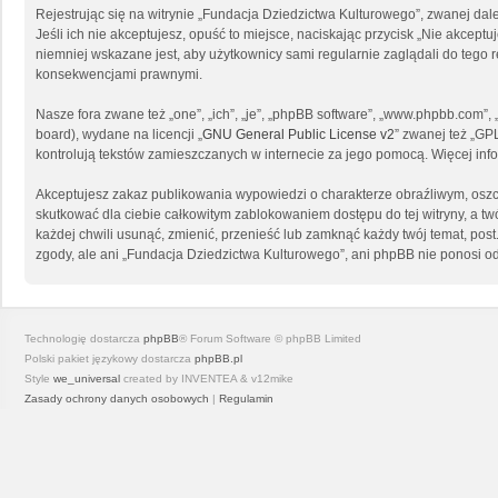
Rejestrując się na witrynie „Fundacja Dziedzictwa Kulturowego”, zwanej dal
Jeśli ich nie akceptujesz, opuść to miejsce, naciskając przycisk „Nie akce
niemniej wskazane jest, aby użytkownicy sami regularnie zaglądali do tego
konsekwencjami prawnymi.
Nasze fora zwane też „one”, „ich”, „je”, „phpBB software”, „www.phpbb.com”
board), wydane na licencji „
GNU General Public License v2
” zwanej też „GP
kontrolują tekstów zamieszczanych w internecie za jego pomocą. Więcej in
Akceptujesz zakaz publikowania wypowiedzi o charakterze obraźliwym, osz
skutkować dla ciebie całkowitym zablokowaniem dostępu do tej witryny, a 
każdej chwili usunąć, zmienić, przenieść lub zamknąć każdy twój temat, po
zgody, ale ani „Fundacja Dziedzictwa Kulturowego”, ani phpBB nie ponosi o
Technologię dostarcza
phpBB
® Forum Software © phpBB Limited
Polski pakiet językowy dostarcza
phpBB.pl
Style
we_universal
created by INVENTEA & v12mike
Zasady ochrony danych osobowych
|
Regulamin