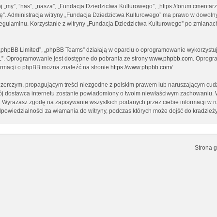
ej „my”, ”nas”, „nasza”, „Fundacja Dziedzictwa Kulturowego”, „https://forum.cment
ptuję”. Administracja witryny „Fundacja Dziedzictwa Kulturowego” ma prawo w dowol
 regulaminu. Korzystanie z witryny „Fundacja Dziedzictwa Kulturowego” po zmianac
, „phpBB Limited”, „phpBB Teams” działają w oparciu o oprogramowanie wykorzystują
L”. Oprogramowanie jest dostępne do pobrania ze strony
www.phpbb.com
. Oprogra
formacji o phpBB można znaleźć na stronie
https://www.phpbb.com/
.
czerczym, propagującym treści niezgodne z polskim prawem lub naruszającym cudz
twój dostawca internetu zostanie powiadomiony o twoim niewłaściwym zachowaniu.
st. Wyrażasz zgodę na zapisywanie wszystkich podanych przez ciebie informacji w 
dpowiedzialności za włamania do witryny, podczas których może dojść do kradzież
Strona 