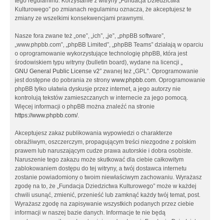
tego regulaminu. Korzystanie z witryny „Fundacja Dziedzictwa
Kulturowego” po zmianach regulaminu oznacza, że akceptujesz te
zmiany ze wszelkimi konsekwencjami prawnymi.
Nasze fora zwane też „one”, „ich”, „je”, „phpBB software”,
„www.phpbb.com”, „phpBB Limited”, „phpBB Teams” działają w oparciu
o oprogramowanie wykorzystujące technologię phpBB, która jest
środowiskiem typu witryny (bulletin board), wydane na licencji „
GNU General Public License v2
” zwanej też „GPL”. Oprogramowanie
jest dostępne do pobrania ze strony
www.phpbb.com
. Oprogramowanie
phpBB tylko ułatwia dyskusje przez internet, a jego autorzy nie
kontrolują tekstów zamieszczanych w internecie za jego pomocą.
Więcej informacji o phpBB można znaleźć na stronie
https://www.phpbb.com/
.
Akceptujesz zakaz publikowania wypowiedzi o charakterze
obraźliwym, oszczerczym, propagującym treści niezgodne z polskim
prawem lub naruszającym cudze prawa autorskie i dobra osobiste.
Naruszenie tego zakazu może skutkować dla ciebie całkowitym
zablokowaniem dostępu do tej witryny, a twój dostawca internetu
zostanie powiadomiony o twoim niewłaściwym zachowaniu. Wyrażasz
zgodę na to, że „Fundacja Dziedzictwa Kulturowego” może w każdej
chwili usunąć, zmienić, przenieść lub zamknąć każdy twój temat, post.
Wyrażasz zgodę na zapisywanie wszystkich podanych przez ciebie
informacji w naszej bazie danych. Informacje te nie będą