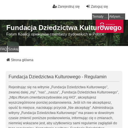
Zarejestruj się
Zaloguj się
Tematy bez odpowiedzi
Aktywne tematy
Fundacja Dziedzictwa Kulturowego
Forum Koalicji opiekunów cmentarzy żydowskich w Polsce.
FAQ
Szukaj
Strona główna
Fundacja Dziedzictwa Kulturowego - Regulamin
Rejestrując się na witrynie „Fundacja Dziedzictwa Kulturowego”,
zwanej dalej „my”, ”nas”, „nasza”, „Fundacja Dziedzictwa Kulturowego”,
„https://forum.cmentarzezydowskie.org:443”, akceptujesz
wyszczególnione poniżej postanowienia. Jeśli ich nie akceptujesz,
opuść to miejsce, naciskając przycisk „Nie akceptuję”. Administracja
witryny „Fundacja Dziedzictwa Kulturowego” ma prawo w dowolnym
czasie zmienić poniższe postanowienia, informując cię o zmianach,
niemniej wskazane jest, aby użytkownicy sami regularnie zaglądali do