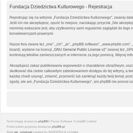
Fundacja Dziedzictwa Kulturowego - Rejestracja
Rejestrując się na witrynie „Fundacja Dziedzictwa Kulturowego”, zwanej dal
Jeśli ich nie akceptujesz, opuść to miejsce, naciskając przycisk „Nie akce
niemniej wskazane jest, aby użytkownicy sami regularnie zaglądali do tego
konsekwencjami prawnymi.
Nasze fora zwane też „one”, „ich”, „je”, „phpBB software”, „www.phpbb.com”
board), wydane na licencji „
GNU General Public License v2
” zwanej też „GP
kontrolują tekstów zamieszczanych w internecie za jego pomocą. Więcej in
Akceptujesz zakaz publikowania wypowiedzi o charakterze obraźliwym, osz
skutkować dla ciebie całkowitym zablokowaniem dostępu do tej witryny, a 
każdej chwili usunąć, zmienić, przenieść lub zamknąć każdy twój temat, po
zgody, ale ani „Fundacja Dziedzictwa Kulturowego”, ani phpBB nie ponosi o
Technologię dostarcza
phpBB
® Forum Software © phpBB Limited
Polski pakiet językowy dostarcza
phpBB.pl
Style
we_universal
created by INVENTEA & v12mike