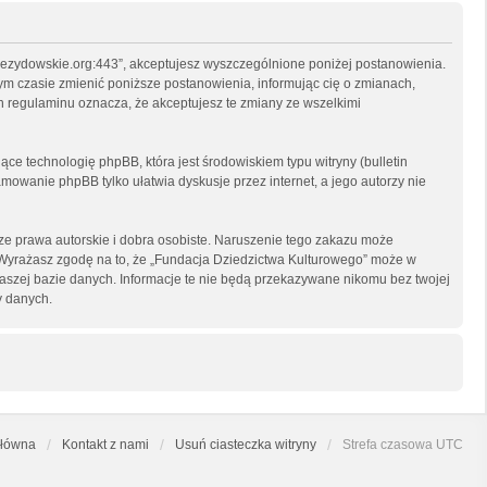
arzezydowskie.org:443”, akceptujesz wyszczególnione poniżej postanowienia.
nym czasie zmienić poniższe postanowienia, informując cię o zmianach,
h regulaminu oznacza, że akceptujesz te zmiany ze wszelkimi
ce technologię phpBB, która jest środowiskiem typu witryny (bulletin
mowanie phpBB tylko ułatwia dyskusje przez internet, a jego autorzy nie
e prawa autorskie i dobra osobiste. Naruszenie tego zakazu może
 Wyrażasz zgodę na to, że „Fundacja Dziedzictwa Kulturowego” może w
naszej bazie danych. Informacje te nie będą przekazywane nikomu bez twojej
y danych.
główna
Kontakt z nami
Usuń ciasteczka witryny
Strefa czasowa
UTC