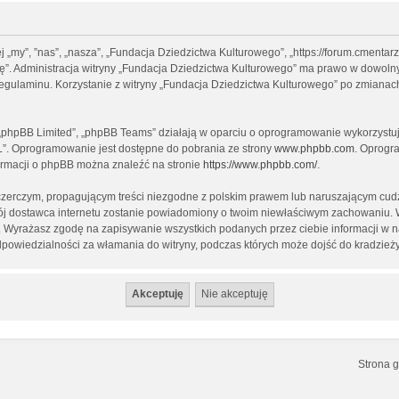
ej „my”, ”nas”, „nasza”, „Fundacja Dziedzictwa Kulturowego”, „https://forum.cment
ptuję”. Administracja witryny „Fundacja Dziedzictwa Kulturowego” ma prawo w dowol
 regulaminu. Korzystanie z witryny „Fundacja Dziedzictwa Kulturowego” po zmianac
, „phpBB Limited”, „phpBB Teams” działają w oparciu o oprogramowanie wykorzystują
L”. Oprogramowanie jest dostępne do pobrania ze strony
www.phpbb.com
. Oprogra
formacji o phpBB można znaleźć na stronie
https://www.phpbb.com/
.
czerczym, propagującym treści niezgodne z polskim prawem lub naruszającym cudz
twój dostawca internetu zostanie powiadomiony o twoim niewłaściwym zachowaniu.
st. Wyrażasz zgodę na zapisywanie wszystkich podanych przez ciebie informacji w 
dpowiedzialności za włamania do witryny, podczas których może dojść do kradzież
Strona 