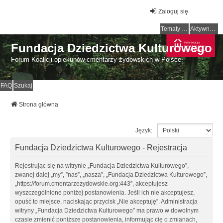
Zaloguj się
Tematy bez odpowiedzi
Aktywne tematy
Fundacja Dziedzictwa Kulturowego
Forum Koalicji opiekunów cmentarzy żydowskich w Polsce.
FAQ
Szukaj
Strona główna
Język:
Fundacja Dziedzictwa Kulturowego - Rejestracja
Rejestrując się na witrynie „Fundacja Dziedzictwa Kulturowego”,
zwanej dalej „my”, ”nas”, „nasza”, „Fundacja Dziedzictwa Kulturowego”,
„https://forum.cmentarzezydowskie.org:443”, akceptujesz
wyszczególnione poniżej postanowienia. Jeśli ich nie akceptujesz,
opuść to miejsce, naciskając przycisk „Nie akceptuję”. Administracja
witryny „Fundacja Dziedzictwa Kulturowego” ma prawo w dowolnym
czasie zmienić poniższe postanowienia, informując cię o zmianach,