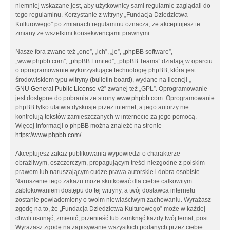
niemniej wskazane jest, aby użytkownicy sami regularnie zaglądali do
tego regulaminu. Korzystanie z witryny „Fundacja Dziedzictwa
Kulturowego” po zmianach regulaminu oznacza, że akceptujesz te
zmiany ze wszelkimi konsekwencjami prawnymi.
Nasze fora zwane też „one”, „ich”, „je”, „phpBB software”,
„www.phpbb.com”, „phpBB Limited”, „phpBB Teams” działają w oparciu
o oprogramowanie wykorzystujące technologię phpBB, która jest
środowiskiem typu witryny (bulletin board), wydane na licencji „
GNU General Public License v2
” zwanej też „GPL”. Oprogramowanie
jest dostępne do pobrania ze strony
www.phpbb.com
. Oprogramowanie
phpBB tylko ułatwia dyskusje przez internet, a jego autorzy nie
kontrolują tekstów zamieszczanych w internecie za jego pomocą.
Więcej informacji o phpBB można znaleźć na stronie
https://www.phpbb.com/
.
Akceptujesz zakaz publikowania wypowiedzi o charakterze
obraźliwym, oszczerczym, propagującym treści niezgodne z polskim
prawem lub naruszającym cudze prawa autorskie i dobra osobiste.
Naruszenie tego zakazu może skutkować dla ciebie całkowitym
zablokowaniem dostępu do tej witryny, a twój dostawca internetu
zostanie powiadomiony o twoim niewłaściwym zachowaniu. Wyrażasz
zgodę na to, że „Fundacja Dziedzictwa Kulturowego” może w każdej
chwili usunąć, zmienić, przenieść lub zamknąć każdy twój temat, post.
Wyrażasz zgodę na zapisywanie wszystkich podanych przez ciebie