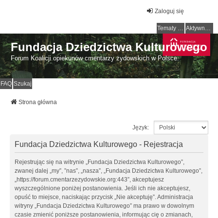
Zaloguj się
Tematy bez odpowiedzi
Aktywne tematy
Fundacja Dziedzictwa Kulturowego
Forum Koalicji opiekunów cmentarzy żydowskich w Polsce.
FAQ
Szukaj
Strona główna
Język:
Fundacja Dziedzictwa Kulturowego - Rejestracja
Rejestrując się na witrynie „Fundacja Dziedzictwa Kulturowego”,
zwanej dalej „my”, ”nas”, „nasza”, „Fundacja Dziedzictwa Kulturowego”,
„https://forum.cmentarzezydowskie.org:443”, akceptujesz
wyszczególnione poniżej postanowienia. Jeśli ich nie akceptujesz,
opuść to miejsce, naciskając przycisk „Nie akceptuję”. Administracja
witryny „Fundacja Dziedzictwa Kulturowego” ma prawo w dowolnym
czasie zmienić poniższe postanowienia, informując cię o zmianach,