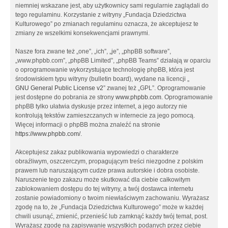
niemniej wskazane jest, aby użytkownicy sami regularnie zaglądali do
tego regulaminu. Korzystanie z witryny „Fundacja Dziedzictwa
Kulturowego” po zmianach regulaminu oznacza, że akceptujesz te
zmiany ze wszelkimi konsekwencjami prawnymi.
Nasze fora zwane też „one”, „ich”, „je”, „phpBB software”,
„www.phpbb.com”, „phpBB Limited”, „phpBB Teams” działają w oparciu
o oprogramowanie wykorzystujące technologię phpBB, która jest
środowiskiem typu witryny (bulletin board), wydane na licencji „
GNU General Public License v2
” zwanej też „GPL”. Oprogramowanie
jest dostępne do pobrania ze strony
www.phpbb.com
. Oprogramowanie
phpBB tylko ułatwia dyskusje przez internet, a jego autorzy nie
kontrolują tekstów zamieszczanych w internecie za jego pomocą.
Więcej informacji o phpBB można znaleźć na stronie
https://www.phpbb.com/
.
Akceptujesz zakaz publikowania wypowiedzi o charakterze
obraźliwym, oszczerczym, propagującym treści niezgodne z polskim
prawem lub naruszającym cudze prawa autorskie i dobra osobiste.
Naruszenie tego zakazu może skutkować dla ciebie całkowitym
zablokowaniem dostępu do tej witryny, a twój dostawca internetu
zostanie powiadomiony o twoim niewłaściwym zachowaniu. Wyrażasz
zgodę na to, że „Fundacja Dziedzictwa Kulturowego” może w każdej
chwili usunąć, zmienić, przenieść lub zamknąć każdy twój temat, post.
Wyrażasz zgodę na zapisywanie wszystkich podanych przez ciebie