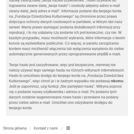
nazwę zwaną dalej „twoja nazwa użytkownika”, hasło używane do
logowania zwane dalej „twoje hasło” i osobisty aktywny adres e-mail
zwany dalej „twój adres e-mail”. Informacje podane dla twojego konta
na „Fundacja Dziedzictwa Kulturowego” są chronione przez prawa
dotyczące ochrony danych osobowych w państwie, w którym stoi nasz
serwer. Mamy prawo wymagać podania dodatkowych informacji przy
rejestracji, i to my ustalamy czy podanie ich jest konieczne, czy nie. W
każdym przypadku, masz możliwość wybrania, które informacje o twoim
koncie są wyświetlane publicznie. Co więcej, w panelu zarządzania
kontem masz możliwość włączenia lub wyłączenia wysyłania do ciebie
automatycznie generowanych przez oprogramowanie phpBB e-maili.
Twoje hasło jest zaszyfrowane, więc jest bezpieczne, niemniej nie
należy używać tego samego hasła na różnych witrynach internetowych.
Hasło to umożliwia dostęp do twojego konta na „Fundacja Dziedzictwa
Kulturowego”, więc chroń je i w żadnym wypadku nie podawaj
nikomu
.
Jeśli je zapomnisz, użyj funkcji „Nie pamiętam hasła”. Witryna poprosi
cię o podanie nazwy użytkownika i adresu e-mail. Po podaniu tych
danych zostanie wygenerowane nowe hasło i przesłane na podany
przez ciebie adres e-mail. Umożliwi ono odzyskanie dostępu do
twojego konta.
Strona główna
Kontakt z nami