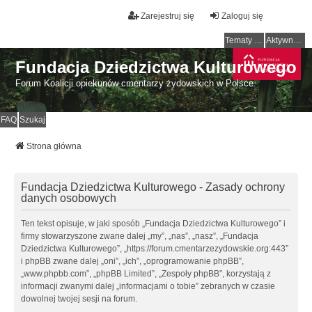
Zarejestruj się
Zaloguj się
Tematy bez odpowiedzi
Aktywne tematy
Fundacja Dziedzictwa Kulturowego
Forum Koalicji opiekunów cmentarzy żydowskich w Polsce.
FAQ
Szukaj
Strona główna
Fundacja Dziedzictwa Kulturowego - Zasady ochrony
danych osobowych
Ten tekst opisuje, w jaki sposób „Fundacja Dziedzictwa Kulturowego” i
firmy stowarzyszone zwane dalej „my”, „nas”, „nasz”, „Fundacja
Dziedzictwa Kulturowego”, „https://forum.cmentarzezydowskie.org:443”
i phpBB zwane dalej „oni”, „ich”, „oprogramowanie phpBB”,
„www.phpbb.com”, „phpBB Limited”, „Zespoły phpBB”, korzystają z
informacji zwanymi dalej „informacjami o tobie” zebranych w czasie
dowolnej twojej sesji na forum.