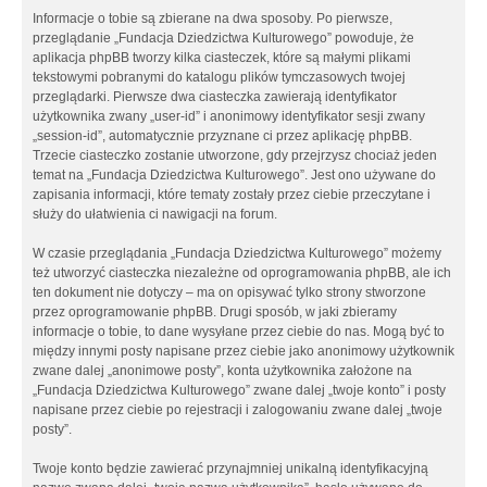
Informacje o tobie są zbierane na dwa sposoby. Po pierwsze,
przeglądanie „Fundacja Dziedzictwa Kulturowego” powoduje, że
aplikacja phpBB tworzy kilka ciasteczek, które są małymi plikami
tekstowymi pobranymi do katalogu plików tymczasowych twojej
przeglądarki. Pierwsze dwa ciasteczka zawierają identyfikator
użytkownika zwany „user-id” i anonimowy identyfikator sesji zwany
„session-id”, automatycznie przyznane ci przez aplikację phpBB.
Trzecie ciasteczko zostanie utworzone, gdy przejrzysz chociaż jeden
temat na „Fundacja Dziedzictwa Kulturowego”. Jest ono używane do
zapisania informacji, które tematy zostały przez ciebie przeczytane i
służy do ułatwienia ci nawigacji na forum.
W czasie przeglądania „Fundacja Dziedzictwa Kulturowego” możemy
też utworzyć ciasteczka niezależne od oprogramowania phpBB, ale ich
ten dokument nie dotyczy – ma on opisywać tylko strony stworzone
przez oprogramowanie phpBB. Drugi sposób, w jaki zbieramy
informacje o tobie, to dane wysyłane przez ciebie do nas. Mogą być to
między innymi posty napisane przez ciebie jako anonimowy użytkownik
zwane dalej „anonimowe posty”, konta użytkownika założone na
„Fundacja Dziedzictwa Kulturowego” zwane dalej „twoje konto” i posty
napisane przez ciebie po rejestracji i zalogowaniu zwane dalej „twoje
posty”.
Twoje konto będzie zawierać przynajmniej unikalną identyfikacyjną