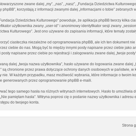
 stowarzyszone zwane dalej „my”, „nas”, „nasz”, „Fundacja Dziedzictwa Kulturowego
phpBB”, korzystają z informacji zwanymi dalej „informacjami o tobie” zebranych w 
„Fundacja Dziedzictwa Kulturowego” powoduje, że aplikacja phpBB tworzy kilka cia
ikator użytkownika zwany „user-id” i anonimowy identyfikator sesji zwany „session
ctwa Kulturowego”. Jest ono używane do zapisania informacji, które tematy zostały 
orzyć ciasteczka niezależne od oprogramowania phpBB, ale ich ten dokument nie 
 przez ciebie do nas. Mogą być to między innymi posty napisane przez ciebie jak
posty napisane przez ciebie po rejestracji i zalogowaniu zwane dalej „twoje posty”
aną dalej „twoja nazwa użytkownika”, hasło używane do logowania zwane dalej „two
go” są chronione przez prawa dotyczące ochrony danych osobowych w państwie, w
e, czy nie. W każdym przypadku, masz możliwość wybrania, które informacje o twoim
nie generowanych przez oprogramowanie phpBB e-maili.
używać tego samego hasła na różnych witrynach internetowych. Hasło to umożliwia 
cji „Nie pamiętam hasła”. Witryna poprosi cię o podanie nazwy użytkownika i adre
stępu do twojego konta.
Strona 