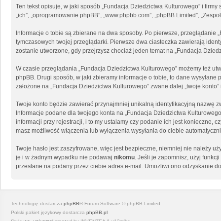
Ten tekst opisuje, w jaki sposób „Fundacja Dziedzictwa Kulturowego” i firmy
„ich”, „oprogramowanie phpBB”, „www.phpbb.com”, „phpBB Limited”, „Zespoły 
Informacje o tobie są zbierane na dwa sposoby. Po pierwsze, przeglądanie 
tymczasowych twojej przeglądarki. Pierwsze dwa ciasteczka zawierają identyf
zostanie utworzone, gdy przejrzysz chociaż jeden temat na „Fundacja Dziedzi
W czasie przeglądania „Fundacja Dziedzictwa Kulturowego” możemy też utw
phpBB. Drugi sposób, w jaki zbieramy informacje o tobie, to dane wysyłane
założone na „Fundacja Dziedzictwa Kulturowego” zwane dalej „twoje konto” i 
Twoje konto będzie zawierać przynajmniej unikalną identyfikacyjną nazwę zw
Informacje podane dla twojego konta na „Fundacja Dziedzictwa Kulturowe
informacji przy rejestracji, i to my ustalamy czy podanie ich jest konieczn
masz możliwość włączenia lub wyłączenia wysyłania do ciebie automatycz
Twoje hasło jest zaszyfrowane, więc jest bezpieczne, niemniej nie należy 
je i w żadnym wypadku nie podawaj
nikomu
. Jeśli je zapomnisz, użyj funk
przesłane na podany przez ciebie adres e-mail. Umożliwi ono odzyskanie do
Technologię dostarcza
phpBB
® Forum Software © phpBB Limited
Polski pakiet językowy dostarcza
phpBB.pl