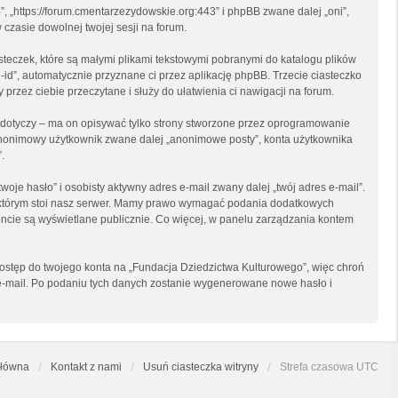
”, „https://forum.cmentarzezydowskie.org:443” i phpBB zwane dalej „oni”,
czasie dowolnej twojej sesji na forum.
steczek, które są małymi plikami tekstowymi pobranymi do katalogu plików
-id”, automatycznie przyznane ci przez aplikację phpBB. Trzecie ciasteczko
przez ciebie przeczytane i służy do ułatwienia ci nawigacji na forum.
dotyczy – ma on opisywać tylko strony stworzone przez oprogramowanie
o anonimowy użytkownik zwane dalej „anonimowe posty”, konta użytkownika
.
je hasło” i osobisty aktywny adres e-mail zwany dalej „twój adres e-mail”.
 którym stoi nasz serwer. Mamy prawo wymagać podania dodatkowych
 koncie są wyświetlane publicznie. Co więcej, w panelu zarządzania kontem
dostęp do twojego konta na „Fundacja Dziedzictwa Kulturowego”, więc chroń
su e-mail. Po podaniu tych danych zostanie wygenerowane nowe hasło i
główna
Kontakt z nami
Usuń ciasteczka witryny
Strefa czasowa
UTC