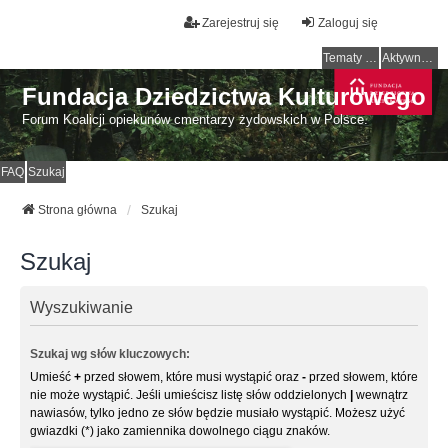
Zarejestruj się
Zaloguj się
Tematy bez odpowiedzi
Aktywne tematy
Fundacja Dziedzictwa Kulturowego
Forum Koalicji opiekunów cmentarzy żydowskich w Polsce.
FAQ
Szukaj
Strona główna
Szukaj
Szukaj
Wyszukiwanie
Szukaj wg słów kluczowych:
Umieść
+
przed słowem, które musi wystąpić oraz
-
przed słowem, które
nie może wystąpić. Jeśli umieścisz listę słów oddzielonych
|
wewnątrz
nawiasów, tylko jedno ze słów będzie musiało wystąpić. Możesz użyć
gwiazdki (*) jako zamiennika dowolnego ciągu znaków.