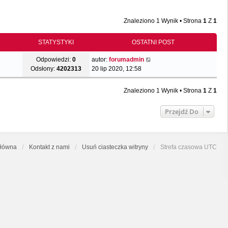
Znaleziono 1 Wynik • Strona
1
Z
1
STATYSTYKI
OSTATNI POST
Odpowiedzi:
0
autor:
forumadmin
Odsłony:
4202313
20 lip 2020, 12:58
Znaleziono 1 Wynik • Strona
1
Z
1
Przejdź Do
główna
Kontakt z nami
Usuń ciasteczka witryny
Strefa czasowa
UTC