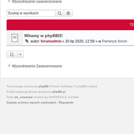
Wyszukiwanie zaawansowane
Szukaj
Wyszukiwanie Zaawansowane
T
Witamy w phpBB3!
autor:
forumadmin
»
20 lip 2020, 12:58
» w
Pierwsze forum
Wyszukiwanie Zaawansowane
Technologię dostarcza
phpBB
® Forum Software © phpBB Limited
Polski pakiet językowy dostarcza
phpBB.pl
Style
we_universal
created by INVENTEA & v12mike
Zasady ochrony danych osobowych
|
Regulamin