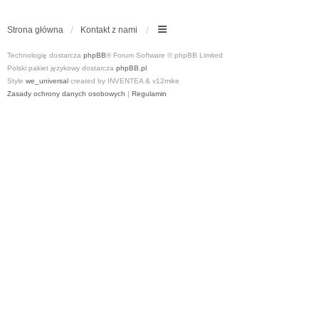
Strona główna
Kontakt z nami
Technologię dostarcza
phpBB
® Forum Software © phpBB Limited
Polski pakiet językowy dostarcza
phpBB.pl
Style
we_universal
created by INVENTEA & v12mike
Zasady ochrony danych osobowych
|
Regulamin