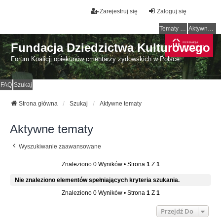
Zarejestruj się
Zaloguj się
Tematy bez odpowiedzi
Aktywne tematy
Fundacja Dziedzictwa Kulturowego
Forum Koalicji opiekunów cmentarzy żydowskich w Polsce.
FAQ
Szukaj
Strona główna
Szukaj
Aktywne tematy
Aktywne tematy
Wyszukiwanie zaawansowane
Znaleziono 0 Wyników • Strona
1
Z
1
Nie znaleziono elementów spełniających kryteria szukania.
Znaleziono 0 Wyników • Strona
1
Z
1
Przejdź Do