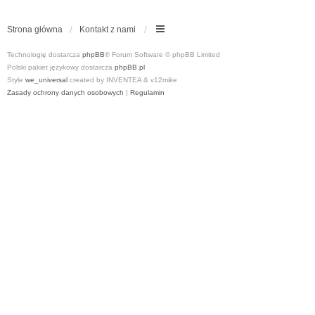
Strona główna
Kontakt z nami
Technologię dostarcza
phpBB
® Forum Software © phpBB Limited
Polski pakiet językowy dostarcza
phpBB.pl
Style
we_universal
created by INVENTEA & v12mike
Zasady ochrony danych osobowych
|
Regulamin