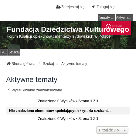
Zarejestruj się
Zaloguj się
Tematy bez odpowiedzi
Aktywne tematy
Fundacja Dziedzictwa Kulturowego
Forum Koalicji opiekunów cmentarzy żydowskich w Polsce.
FAQ
Szukaj
Strona główna
Szukaj
Aktywne tematy
Aktywne tematy
Wyszukiwanie zaawansowane
Znaleziono 0 Wyników • Strona
1
Z
1
Nie znaleziono elementów spełniających kryteria szukania.
Znaleziono 0 Wyników • Strona
1
Z
1
Przejdź Do