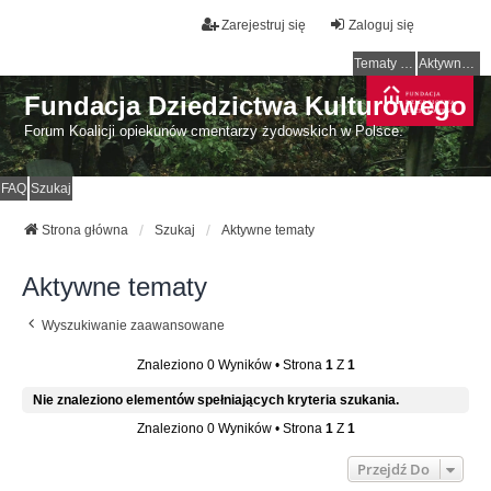
Zarejestruj się
Zaloguj się
Tematy bez odpowiedzi
Aktywne tematy
Fundacja Dziedzictwa Kulturowego
Forum Koalicji opiekunów cmentarzy żydowskich w Polsce.
FAQ
Szukaj
Strona główna
Szukaj
Aktywne tematy
Aktywne tematy
Wyszukiwanie zaawansowane
Znaleziono 0 Wyników • Strona
1
Z
1
Nie znaleziono elementów spełniających kryteria szukania.
Znaleziono 0 Wyników • Strona
1
Z
1
Przejdź Do