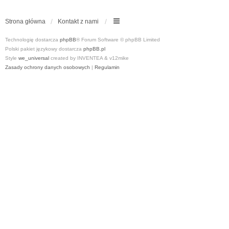
Strona główna
Kontakt z nami
Technologię dostarcza
phpBB
® Forum Software © phpBB Limited
Polski pakiet językowy dostarcza
phpBB.pl
Style
we_universal
created by INVENTEA & v12mike
Zasady ochrony danych osobowych
|
Regulamin