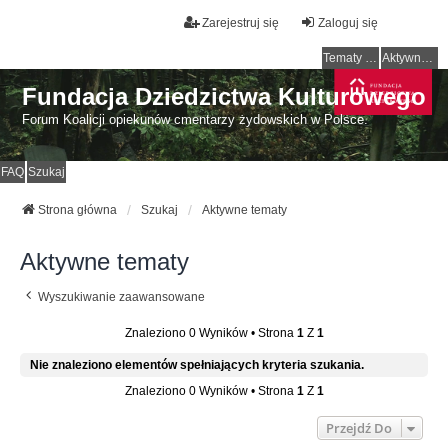
Zarejestruj się
Zaloguj się
Tematy bez odpowiedzi
Aktywne tematy
Fundacja Dziedzictwa Kulturowego
Forum Koalicji opiekunów cmentarzy żydowskich w Polsce.
FAQ
Szukaj
Strona główna
Szukaj
Aktywne tematy
Aktywne tematy
Wyszukiwanie zaawansowane
Znaleziono 0 Wyników • Strona
1
Z
1
Nie znaleziono elementów spełniających kryteria szukania.
Znaleziono 0 Wyników • Strona
1
Z
1
Przejdź Do