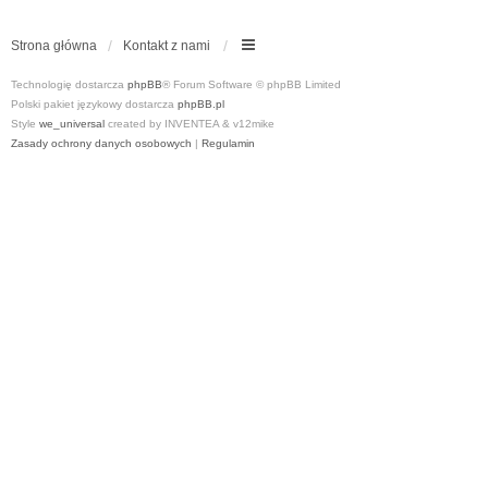
Strona główna
Kontakt z nami
Technologię dostarcza
phpBB
® Forum Software © phpBB Limited
Polski pakiet językowy dostarcza
phpBB.pl
Style
we_universal
created by INVENTEA & v12mike
Zasady ochrony danych osobowych
|
Regulamin