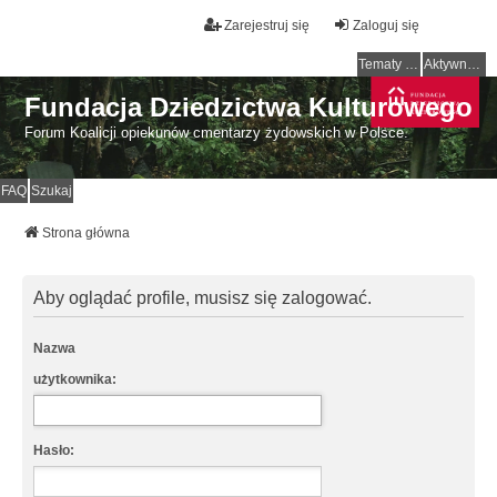
Zarejestruj się
Zaloguj się
Tematy bez odpowiedzi
Aktywne tematy
Fundacja Dziedzictwa Kulturowego
Forum Koalicji opiekunów cmentarzy żydowskich w Polsce.
FAQ
Szukaj
Strona główna
Aby oglądać profile, musisz się zalogować.
Nazwa
użytkownika:
Hasło: