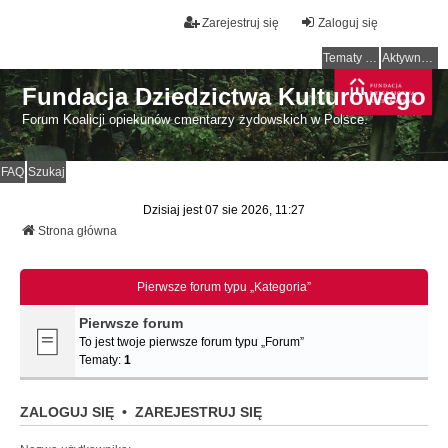
Zarejestruj się
Zaloguj się
Tematy bez odpowiedzi
Aktywne tematy
Fundacja Dziedzictwa Kulturowego
Forum Koalicji opiekunów cmentarzy żydowskich w Polsce.
FAQ
Szukaj
Dzisiaj jest 07 sie 2026, 11:27
Strona główna
Pierwsze forum typu „Kategoria”
Pierwsze forum
To jest twoje pierwsze forum typu „Forum”
Tematy:
1
ZALOGUJ SIĘ
•
ZAREJESTRUJ SIĘ