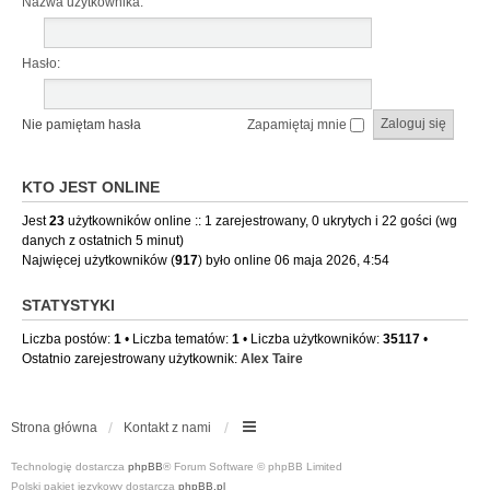
Nazwa użytkownika:
Hasło:
Nie pamiętam hasła
Zapamiętaj mnie
KTO JEST ONLINE
Jest
23
użytkowników online :: 1 zarejestrowany, 0 ukrytych i 22 gości (wg
danych z ostatnich 5 minut)
Najwięcej użytkowników (
917
) było online 06 maja 2026, 4:54
STATYSTYKI
Liczba postów:
1
• Liczba tematów:
1
• Liczba użytkowników:
35117
•
Ostatnio zarejestrowany użytkownik:
Alex Taire
Strona główna
Kontakt z nami
Technologię dostarcza
phpBB
® Forum Software © phpBB Limited
Polski pakiet językowy dostarcza
phpBB.pl