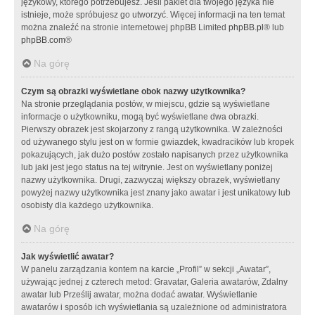
językowy, którego potrzebujesz. Jeśli pakiet dla twojego języka nie
istnieje, może spróbujesz go utworzyć. Więcej informacji na ten temat
można znaleźć na stronie internetowej phpBB Limited
phpBB.pl
® lub
phpBB.com
®
Na górę
Czym są obrazki wyświetlane obok nazwy użytkownika?
Na stronie przeglądania postów, w miejscu, gdzie są wyświetlane
informacje o użytkowniku, mogą być wyświetlane dwa obrazki.
Pierwszy obrazek jest skojarzony z rangą użytkownika. W zależności
od używanego stylu jest on w formie gwiazdek, kwadracików lub kropek
pokazujących, jak dużo postów zostało napisanych przez użytkownika
lub jaki jest jego status na tej witrynie. Jest on wyświetlany poniżej
nazwy użytkownika. Drugi, zazwyczaj większy obrazek, wyświetlany
powyżej nazwy użytkownika jest znany jako awatar i jest unikatowy lub
osobisty dla każdego użytkownika.
Na górę
Jak wyświetlić awatar?
W panelu zarządzania kontem na karcie „Profil” w sekcji „Awatar”,
używając jednej z czterech metod: Gravatar, Galeria awatarów, Zdalny
awatar lub Prześlij awatar, można dodać awatar. Wyświetlanie
awatarów i sposób ich wyświetlania są uzależnione od administratora