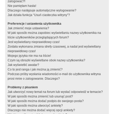
zalogować?!
Nie pamiętam hasła!
Dlaczego następuje automatyczne wylogowanie?
Jak działa funkcja “Usuń ciasteczka witryny”?
Preferencje i ustawienia użytkownika
Jak zmienić moje ustawienia?
W jaki sposób można zapobiec wyświetlaniu nazwy użytkownika na
liście użytkowników przeglądających forum?
Jest wyświetlany nieprawidłowy czas!
Została wykonana zmiana strefy czasowej, a nadal jest wyświetlany
nieprawidłowy czas!
Mojego języka nie ma na liście!
Czym są obrazki wyświetlane obok nazwy użytkownika?
Jak wyświetlić awatar?
Co to jest ranga i jak można ją zmienić?
Podczas próby wysłania wiadomości e-mail do użytkownika witryna
prosi mnie o zalogowanie. Dlaczego?
Problemy z pisaniem
Jak utworzyć nowy temat na forum lub wysłać odpowiedź w temacie?
W jaki sposób można zmienić lub usunąć post?
W jaki sposób można dodać podpis do swojego posta?
W jaki sposób można utworzyć ankietę?
Dlaczego nie można dodać więcej opcji ankiety?