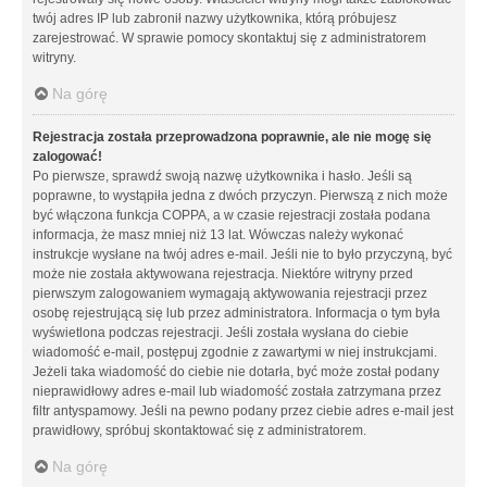
twój adres IP lub zabronił nazwy użytkownika, którą próbujesz
zarejestrować. W sprawie pomocy skontaktuj się z administratorem
witryny.
Na górę
Rejestracja została przeprowadzona poprawnie, ale nie mogę się
zalogować!
Po pierwsze, sprawdź swoją nazwę użytkownika i hasło. Jeśli są
poprawne, to wystąpiła jedna z dwóch przyczyn. Pierwszą z nich może
być włączona funkcja COPPA, a w czasie rejestracji została podana
informacja, że masz mniej niż 13 lat. Wówczas należy wykonać
instrukcje wysłane na twój adres e-mail. Jeśli nie to było przyczyną, być
może nie została aktywowana rejestracja. Niektóre witryny przed
pierwszym zalogowaniem wymagają aktywowania rejestracji przez
osobę rejestrującą się lub przez administratora. Informacja o tym była
wyświetlona podczas rejestracji. Jeśli została wysłana do ciebie
wiadomość e-mail, postępuj zgodnie z zawartymi w niej instrukcjami.
Jeżeli taka wiadomość do ciebie nie dotarła, być może został podany
nieprawidłowy adres e-mail lub wiadomość została zatrzymana przez
filtr antyspamowy. Jeśli na pewno podany przez ciebie adres e-mail jest
prawidłowy, spróbuj skontaktować się z administratorem.
Na górę