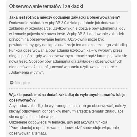
Obserwowanie tematów i zakładki
Jaka jest różnica między dodaniem zakładki a obserwowaniem?
Dodawanie zakładek w phpBB 3.0 działa podobnie jak dodawanie
zakładek w przeglądarce. Użytkownik nie dostaje powiadomienia, gdy
w temacie pojawia się nowa treść. W phpBB 3.1 dodawanie zakładek
przypomina obserwowanie tematu. Użytkownik może być
powiadamiany, gdy nastąpi aktualizacja tematu oznaczonego zakładką.
Funkcja obserwowania powiadamia użytkownika – w wybrany przez
niego sposób – gdy w obserwowanym temacie bądź forum pojawiła się
nowa treść. Sposoby powiadamiania dla zakładek i obserwowanych
elementów można konfigurować w panelu użytkownika na karcie
„Ustawienia witryny”.
Na górę
W jaki sposób można dodać zakładkę do wybranych tematów lub je
obserwować??
Aby dodać zakładkę do wybranego tematu lub go obserwować, należy
kliknąć odpowiedni odnośnik w menu “Narzędzia tematu” znajdujące
się na górze i na dole wątku.
Udzielenie odpowiedzi w temacie, gdy jest aktywna funkcja
“Powiadamiaj o opublikowaniu odpowiedzi” spowoduje włączenie
obserwowania tematu.