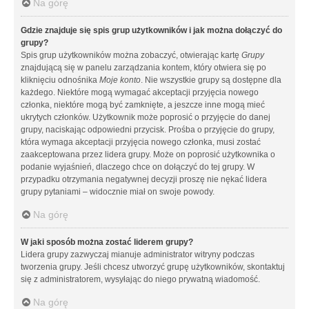
Na górę
Gdzie znajduje się spis grup użytkowników i jak można dołączyć do
grupy?
Spis grup użytkowników można zobaczyć, otwierając kartę
Grupy
znajdującą się w panelu zarządzania kontem, który otwiera się po
kliknięciu odnośnika
Moje konto
. Nie wszystkie grupy są dostępne dla
każdego. Niektóre mogą wymagać akceptacji przyjęcia nowego
członka, niektóre mogą być zamknięte, a jeszcze inne mogą mieć
ukrytych członków. Użytkownik może poprosić o przyjęcie do danej
grupy, naciskając odpowiedni przycisk. Prośba o przyjęcie do grupy,
która wymaga akceptacji przyjęcia nowego członka, musi zostać
zaakceptowana przez lidera grupy. Może on poprosić użytkownika o
podanie wyjaśnień, dlaczego chce on dołączyć do tej grupy. W
przypadku otrzymania negatywnej decyzji proszę nie nękać lidera
grupy pytaniami – widocznie miał on swoje powody.
Na górę
W jaki sposób można zostać liderem grupy?
Lidera grupy zazwyczaj mianuje administrator witryny podczas
tworzenia grupy. Jeśli chcesz utworzyć grupę użytkowników, skontaktuj
się z administratorem, wysyłając do niego prywatną wiadomość.
Na górę