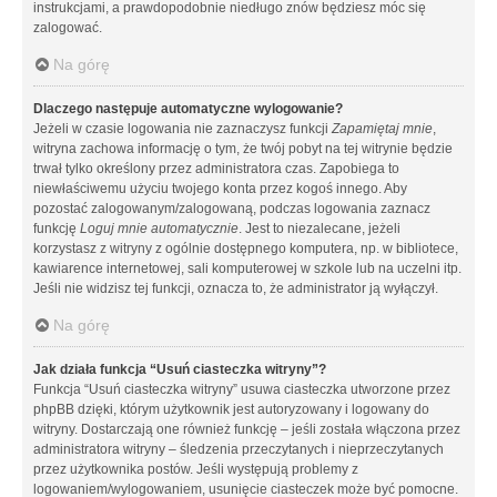
instrukcjami, a prawdopodobnie niedługo znów będziesz móc się
zalogować.
Na górę
Dlaczego następuje automatyczne wylogowanie?
Jeżeli w czasie logowania nie zaznaczysz funkcji
Zapamiętaj mnie
,
witryna zachowa informację o tym, że twój pobyt na tej witrynie będzie
trwał tylko określony przez administratora czas. Zapobiega to
niewłaściwemu użyciu twojego konta przez kogoś innego. Aby
pozostać zalogowanym/zalogowaną, podczas logowania zaznacz
funkcję
Loguj mnie automatycznie
. Jest to niezalecane, jeżeli
korzystasz z witryny z ogólnie dostępnego komputera, np. w bibliotece,
kawiarence internetowej, sali komputerowej w szkole lub na uczelni itp.
Jeśli nie widzisz tej funkcji, oznacza to, że administrator ją wyłączył.
Na górę
Jak działa funkcja “Usuń ciasteczka witryny”?
Funkcja “Usuń ciasteczka witryny” usuwa ciasteczka utworzone przez
phpBB dzięki, którym użytkownik jest autoryzowany i logowany do
witryny. Dostarczają one również funkcję – jeśli została włączona przez
administratora witryny – śledzenia przeczytanych i nieprzeczytanych
przez użytkownika postów. Jeśli występują problemy z
logowaniem/wylogowaniem, usunięcie ciasteczek może być pomocne.