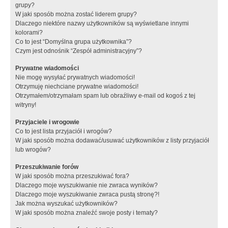
grupy?
W jaki sposób można zostać liderem grupy?
Dlaczego niektóre nazwy użytkowników są wyświetlane innymi
kolorami?
Co to jest “Domyślna grupa użytkownika”?
Czym jest odnośnik “Zespół administracyjny”?
Prywatne wiadomości
Nie mogę wysyłać prywatnych wiadomości!
Otrzymuję niechciane prywatne wiadomości!
Otrzymałem/otrzymałam spam lub obraźliwy e-mail od kogoś z tej
witryny!
Przyjaciele i wrogowie
Co to jest lista przyjaciół i wrogów?
W jaki sposób można dodawać/usuwać użytkowników z listy przyjaciół
lub wrogów?
Przeszukiwanie forów
W jaki sposób można przeszukiwać fora?
Dlaczego moje wyszukiwanie nie zwraca wyników?
Dlaczego moje wyszukiwanie zwraca pustą stronę?!
Jak można wyszukać użytkowników?
W jaki sposób można znaleźć swoje posty i tematy?