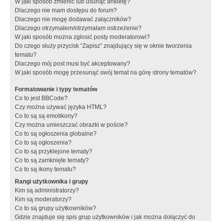
W jaki sposób zmienić lub usunąć ankietę?
Dlaczego nie mam dostępu do forum?
Dlaczego nie mogę dodawać załączników?
Dlaczego otrzymałem/otrzymałam ostrzeżenie?
W jaki sposób można zgłosić posty moderatorowi?
Do czego służy przycisk “Zapisz” znajdujący się w oknie tworzenia
tematu?
Dlaczego mój post musi być akceptowany?
W jaki sposób mogę przesunąć swój temat na górę strony tematów?
Formatowanie i typy tematów
Co to jest BBCode?
Czy można używać języka HTML?
Co to są są emotikony?
Czy można umieszczać obrazki w poście?
Co to są ogłoszenia globalne?
Co to są ogłoszenia?
Co to są przyklejone tematy?
Co to są zamknięte tematy?
Co to są ikony tematu?
Rangi użytkownika i grupy
Kim są administratorzy?
Kim są moderatorzy?
Co to są grupy użytkowników?
Gdzie znajduje się spis grup użytkowników i jak można dołączyć do