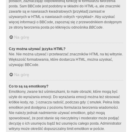
postach, zaznaczając odpowiednią funkcję w formularzu tworzenia
posta. Sam BBCode jest podobny w składni do HTML-a, ale znaczniki
zawarte są w nawiasach kwadratowych [przykład] zamiast w
używanych w HTML-u nawiasach ostrych <przykład>. Aby uzyskać
więcej informacji o BBCode, zapoznaj się z przewodnikiem dostępnym
ze strony tworzenia posta po kliknięciu odnośnika
BBCode
.
Na górę
Czy można używać języka HTML?
Nie. Nie można używać i przetwarzać znaczników HTML na tej witrynie.
Większość formatowania, które dostarcza HTML, można uzyskać,
używając BBCode.
Na górę
Co to są są emotikony?
Emotikony, zwane też uśmieszkami, to małe obrazki, które mogą być
użyte do wyrażania emocji. Do wyrażania emocji można też stosować
krótkie kody, np. :) oznacza radość, podczas gdy :( smutek. Pełna lista
emotikon jest dostępna z poziomu formularza tworzenia wiadomości.
Nie należy jednak nadmiernie używać emotikon, gdyż mogą
spowodować, że post stanie się nieczytelny i moderator może podjąć
decyzję o ich usunięciu bądź też usunięciu całego posta. Administrator
witryny może określić dopuszczalny limit emotikon w poście.