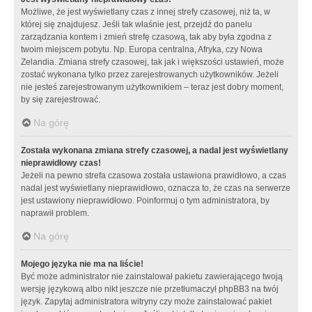
Możliwe, że jest wyświetlany czas z innej strefy czasowej, niż ta, w
której się znajdujesz. Jeśli tak właśnie jest, przejdź do panelu
zarządzania kontem i zmień strefę czasową, tak aby była zgodna z
twoim miejscem pobytu. Np. Europa centralna, Afryka, czy Nowa
Zelandia. Zmiana strefy czasowej, tak jak i większości ustawień, może
zostać wykonana tylko przez zarejestrowanych użytkowników. Jeżeli
nie jesteś zarejestrowanym użytkownikiem – teraz jest dobry moment,
by się zarejestrować.
Na górę
Została wykonana zmiana strefy czasowej, a nadal jest wyświetlany
nieprawidłowy czas!
Jeżeli na pewno strefa czasowa została ustawiona prawidłowo, a czas
nadal jest wyświetlany nieprawidłowo, oznacza to, że czas na serwerze
jest ustawiony nieprawidłowo. Poinformuj o tym administratora, by
naprawił problem.
Na górę
Mojego języka nie ma na liście!
Być może administrator nie zainstalował pakietu zawierającego twoją
wersję językową albo nikt jeszcze nie przetłumaczył phpBB3 na twój
język. Zapytaj administratora witryny czy może zainstalować pakiet