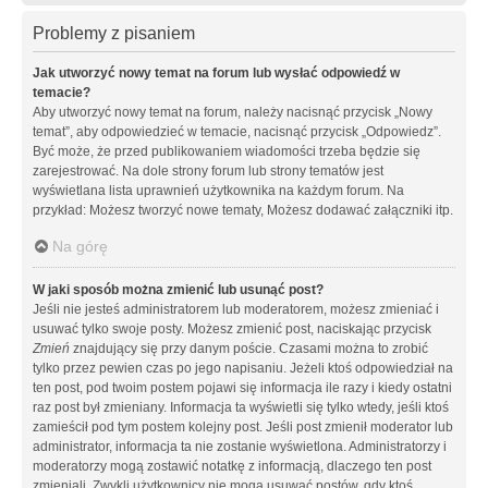
Problemy z pisaniem
Jak utworzyć nowy temat na forum lub wysłać odpowiedź w
temacie?
Aby utworzyć nowy temat na forum, należy nacisnąć przycisk „Nowy
temat”, aby odpowiedzieć w temacie, nacisnąć przycisk „Odpowiedz”.
Być może, że przed publikowaniem wiadomości trzeba będzie się
zarejestrować. Na dole strony forum lub strony tematów jest
wyświetlana lista uprawnień użytkownika na każdym forum. Na
przykład: Możesz tworzyć nowe tematy, Możesz dodawać załączniki itp.
Na górę
W jaki sposób można zmienić lub usunąć post?
Jeśli nie jesteś administratorem lub moderatorem, możesz zmieniać i
usuwać tylko swoje posty. Możesz zmienić post, naciskając przycisk
Zmień
znajdujący się przy danym poście. Czasami można to zrobić
tylko przez pewien czas po jego napisaniu. Jeżeli ktoś odpowiedział na
ten post, pod twoim postem pojawi się informacja ile razy i kiedy ostatni
raz post był zmieniany. Informacja ta wyświetli się tylko wtedy, jeśli ktoś
zamieścił pod tym postem kolejny post. Jeśli post zmienił moderator lub
administrator, informacja ta nie zostanie wyświetlona. Administratorzy i
moderatorzy mogą zostawić notatkę z informacją, dlaczego ten post
zmieniali. Zwykli użytkownicy nie mogą usuwać postów, gdy ktoś